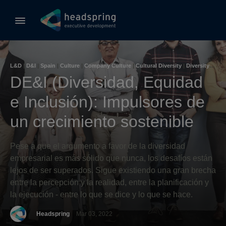
L&D
|
D&I
|
Spain
|
Culture
|
Company Culture
|
Cultural Diversity
|
Diversity &
Inclusion
|
Hub (Spain)
DE&I (Diversidad, Equidad
e Inclusión): Impulsores de
un crecimiento sostenible
Pese a que el argumento a favor de la diversidad
empresarial es más sólido que nunca, los desafíos están
lejos de ser superados. Sigue existiendo una gran brecha
entre la percepción y la realidad, entre la planificación y
la ejecución - entre lo que se dice y lo que se hace.
Headspring
Mar 03, 2022