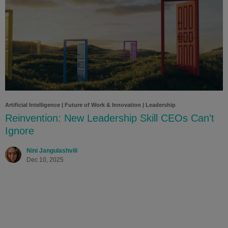
Artificial Intelligence
|
Future of Work & Innovation
|
Leadership
Reinvention: New Leadership Skill CEOs Can’t
Ignore
Nini Jangulashvili
Dec 10, 2025