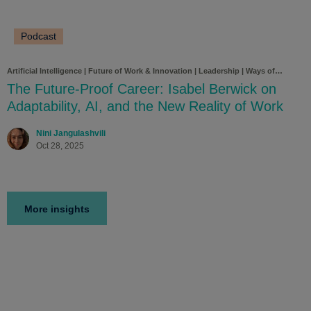
Podcast
Artificial Intelligence
|
Future of Work & Innovation
|
Leadership
|
Ways of
Working
The Future-Proof Career: Isabel Berwick on
Adaptability, AI, and the New Reality of Work
Nini Jangulashvili
Oct 28, 2025
More insights